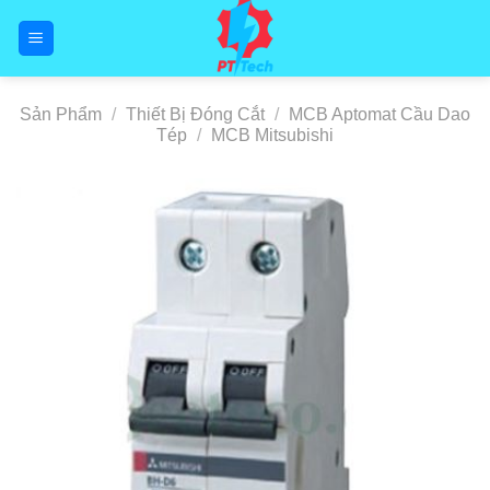
Skip
to
content
Sản Phẩm
/
Thiết Bị Đóng Cắt
/
MCB Aptomat Cầu Dao
Tép
/
MCB Mitsubishi