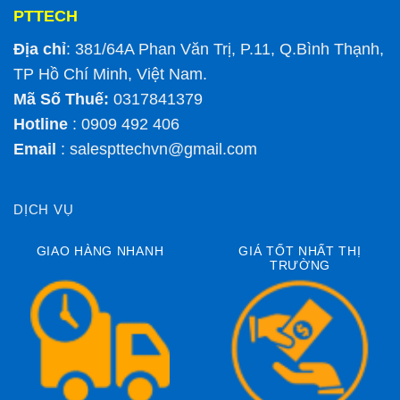
PTTECH
Địa chỉ
: 381/64A Phan Văn Trị, P.11, Q.Bình Thạnh,
TP Hồ Chí Minh, Việt Nam.
Mã Số Thuế:
0317841379
Hotline
: 0909 492 406
Email
:
salespttechvn@gmail.com
DỊCH VỤ
GIAO HÀNG NHANH
GIÁ TỐT NHẤT THỊ
TRƯỜNG