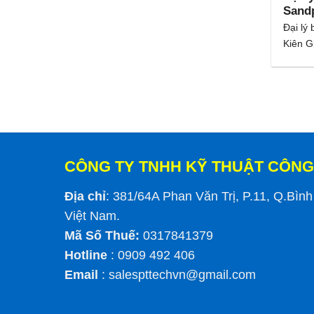
Sandp
Đại lý
Kiên Gi
CÔNG TY TNHH KỸ THUẬT CÔNG
Địa chỉ
: 381/64A Phan Văn Trị, P.11, Q.Bìn
Việt Nam.
Mã Số Thuế:
0317841379
Hotline
: 0909 492 406
Email
:
salespttechvn@gmail.com