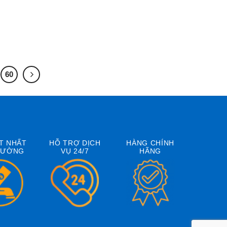
60
T NHẤT
HỖ TRỢ DỊCH
HÀNG CHÍNH
RƯỜNG
VỤ 24/7
HÃNG