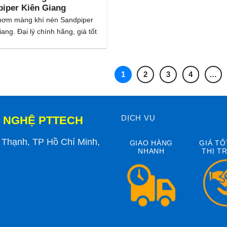
iper Kiên Giang
 bơm màng khí nén Sandpiper
ang. Đại lý chính hãng, giá tốt
1
2
3
4
…
DỊCH VỤ
 NGHỆ PTTECH
h Thạnh, TP Hồ Chí Minh,
GIAO HÀNG
GIÁ TỐ
NHANH
THỊ T