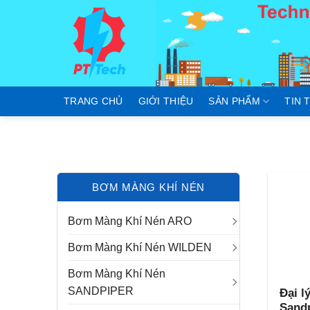
Skip
to
content
TRANG CHỦ
GIỚI THIỆU
SẢN PHẨM
TIN 
BƠM MÀNG KHÍ NÉN
Bơm Màng Khí Nén ARO
Bơm Màng Khí Nén WILDEN
Bơm Màng Khí Nén
SANDPIPER
Đại l
Sandp