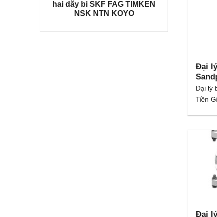
hai dãy bi SKF FAG TIMKEN
NSK NTN KOYO
Đại l
Sandp
Đại lý
Tiền Gi
Đại l