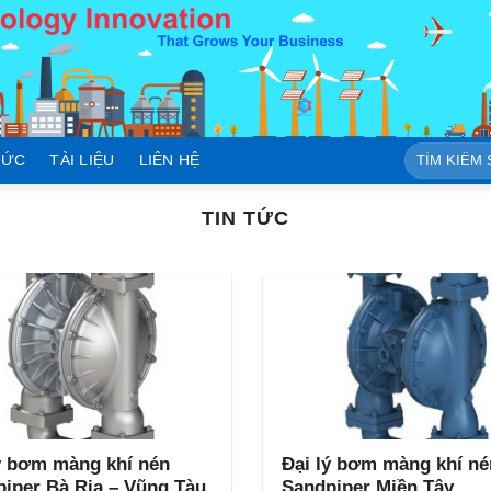
Tìm
TỨC
TÀI LIỆU
LIÊN HỆ
kiếm:
TIN TỨC
ý bơm màng khí nén
Đại lý bơm màng khí né
iper Bà Rịa – Vũng Tàu
Sandpiper Miền Tây