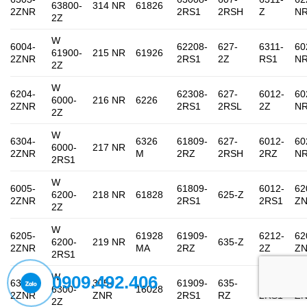
63800-
314 NR
61826
2ZNR
2RS1
2RSH
Z
N
2Z
W
6004-
62208-
627-
6311-
60
61900-
215 NR
61926
2ZNR
2RS1
2Z
RS1
N
2Z
W
6204-
62308-
627-
6012-
60
6000-
216 NR
6226
2ZNR
2RS1
2RSL
2Z
N
2Z
W
6304-
6326
61809-
627-
6012-
60
6000-
217 NR
2ZNR
M
2RZ
2RSH
2RZ
N
2RS1
W
6005-
61809-
6012-
62
6200-
218 NR
61828
625-Z
2ZNR
2RS1
2RS1
Z
2Z
W
6205-
61928
61909-
6212-
62
6200-
219 NR
635-Z
2ZNR
MA
2RZ
2Z
Z
2RS1
W
0909.492.406
6305-
305-
61909-
635-
6212-
62
6300-
16028
2ZNR
ZNR
2RS1
RZ
2RS1
Z
2Z