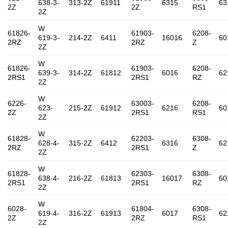
638-3-
313-2Z
61911
6315
63
2Z
2Z
RS1
2Z
W
61826-
61903-
6208-
619-3-
214-2Z
6411
16016
60
2RZ
2RZ
Z
2Z
W
61826-
61903-
6208-
639-3-
314-2Z
61812
6016
62
2RS1
2RS1
RZ
2Z
W
6226-
63003-
6208-
623-
215-2Z
61912
6216
60
2Z
2RS1
RS1
2Z
W
61828-
62203-
6308-
628-4-
315-2Z
6412
6316
62
2RZ
2RS1
Z
2Z
W
61828-
62303-
6308-
638-4-
216-2Z
61813
16017
60
2RS1
2RS1
RZ
2Z
W
6028-
61804-
6308-
619-4-
316-2Z
61913
6017
62
2Z
2RZ
RS1
2Z