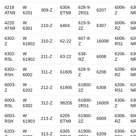
4218
W
6304
628-9-
6006-
63
309-Z
6207
ATN9
6201
ETN9
2RS1
Z
N
4220
W
619-9-
6006-
60
210-Z
6404
6307
ATN9
6301
2Z
RZ
N
6302-
W
607-8-
6006-
62
310-Z
62-22
16008
Z
61802
Z
RS1
N
6302-
W
638-
6206-
63
211-Z
63-22
6008
RSL
61902
RZ
Z
N
6302–
W
628-9-
6206-
60
311-Z
61805
6208
RSH
6002
Z
RZ
N
6003-
W
61800-
6206-
62
212-Z
61905
6308
Z
6202
2Z
RS1
N
6003-
W
61800-
6306-
63
312-Z
98205
16009
RSL
6302
2RS1
Z
N
6003-
W
6205
61900-
6306-
60
213-Z
6009
RSH
61903
ETN9
2Z
RZ
N
6203-
W
6305
61900-
6306-
62
313-Z
6209