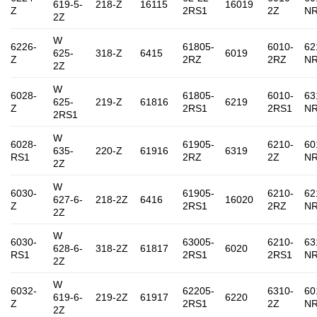
619-5-
218-Z
16115
16019
Z
2RS1
2Z
N
2Z
W
6226-
61805-
6010-
62
625-
318-Z
6415
6019
Z
2RZ
2RZ
N
2Z
W
6028-
61805-
6010-
63
625-
219-Z
61816
6219
Z
2RS1
2RS1
N
2RS1
W
6028-
61905-
6210-
60
635-
220-Z
61916
6319
RS1
2RZ
2Z
N
2Z
W
6030-
61905-
6210-
62
627-6-
218-2Z
6416
16020
Z
2RS1
2RZ
N
2Z
W
6030-
63005-
6210-
63
628-6-
318-2Z
61817
6020
RS1
2RS1
2RS1
N
2Z
W
6032-
62205-
6310-
60
619-6-
219-2Z
61917
6220
Z
2RS1
2Z
N
2Z