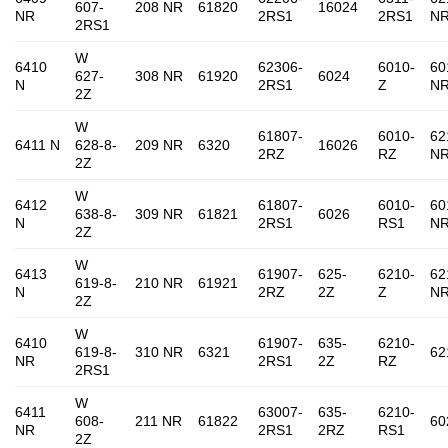
607-
208 NR
61820
16024
NR
2RS1
2RS1
N
2RS1
W
6410
62306-
6010-
60
627-
308 NR
61920
6024
N
2RS1
Z
N
2Z
W
61807-
6010-
62
6411 N
628-8-
209 NR
6320
16026
2RZ
RZ
N
2Z
W
6412
61807-
6010-
60
638-8-
309 NR
61821
6026
N
2RS1
RS1
N
2Z
W
6413
61907-
625-
6210-
62
619-8-
210 NR
61921
N
2RZ
2Z
Z
N
2Z
W
6410
61907-
635-
6210-
619-8-
310 NR
6321
62
NR
2RS1
2Z
RZ
2RS1
W
6411
63007-
635-
6210-
608-
211 NR
61822
60
NR
2RS1
2RZ
RS1
2Z