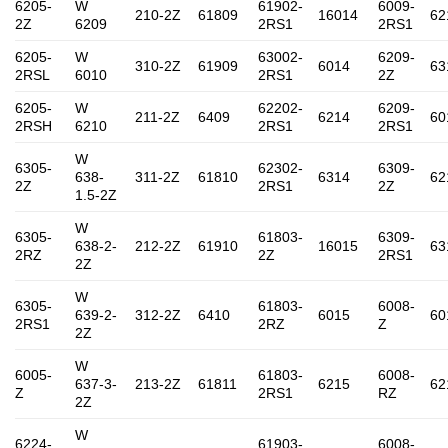
6205-
W
61902-
6009-
210-2Z
61809
16014
62
2Z
6209
2RS1
2RS1
6205-
W
63002-
6209-
310-2Z
61909
6014
63
2RSL
6010
2RS1
2Z
6205-
W
62202-
6209-
211-2Z
6409
6214
60
2RSH
6210
2RS1
2RS1
W
6305-
62302-
6309-
638-
311-2Z
61810
6314
62
2Z
2RS1
2Z
1.5-2Z
W
6305-
61803-
6309-
638-2-
212-2Z
61910
16015
63
2RZ
2Z
2RS1
2Z
W
6305-
61803-
6008-
639-2-
312-2Z
6410
6015
60
2RS1
2RZ
Z
2Z
W
6005-
61803-
6008-
637-3-
213-2Z
61811
6215
62
Z
2RS1
RZ
2Z
W
6224-
61903-
6008-