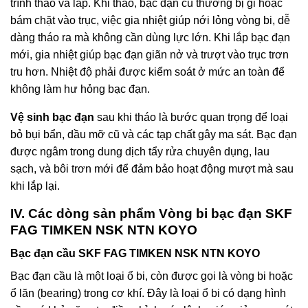
trình tháo và lắp. Khi tháo, bạc đạn cũ thường bị gỉ hoặc
bám chặt vào trục, việc gia nhiệt giúp nới lỏng vòng bi, dễ
dàng tháo ra mà không cần dùng lực lớn. Khi lắp bạc đạn
mới, gia nhiệt giúp bạc đạn giãn nở và trượt vào trục trơn
tru hơn. Nhiệt độ phải được kiểm soát ở mức an toàn để
không làm hư hỏng bạc đạn.
Vệ sinh bạc đạn
sau khi tháo là bước quan trọng để loại
bỏ bụi bẩn, dầu mỡ cũ và các tạp chất gây ma sát. Bạc đạn
được ngâm trong dung dịch tẩy rửa chuyên dụng, lau
sạch, và bôi trơn mới để đảm bảo hoạt động mượt mà sau
khi lắp lại.
IV. Các dòng sản phẩm Vòng bi bạc đạn SKF
FAG TIMKEN NSK NTN KOYO
Bạc đạn cầu SKF FAG TIMKEN NSK NTN KOYO
Bạc đạn cầu là một loại ổ bi, còn được gọi là vòng bi hoặc
ổ lăn (bearing) trong cơ khí. Đây là loại ổ bi có dạng hình