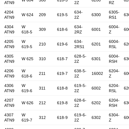
W 604
308
618-5
6200
62
ATN9
2Z
RZ
4204
634-
6305-
W 624
209
619-5
6300
63
ATN9
2Z
RS1
4304
W
634-
6004-
309
618-6
6001
60
ATN9
618-5
2RZ
Z
4205
W
634-
6004-
210
619-6
6201
62
ATN9
619-5
2RS1
RSL
4305
628-5-
6004-
W 625
310
618-7
6301
63
ATN9
2Z
RSH
4206
W
638-5-
6204-
211
619-7
16002
60
ATN9
618-6
2Z
Z
4306
W
619-5-
6204-
311
618-8
6002
62
ATN9
619-6
2Z
RSL
4207
628-6-
6204-
W 626
212
619-8
6202
63
ATN9
2Z
RSH
4307
W
619-6-
6304-
312
618-9
6302
60
ATN9
619-7
2Z
Z