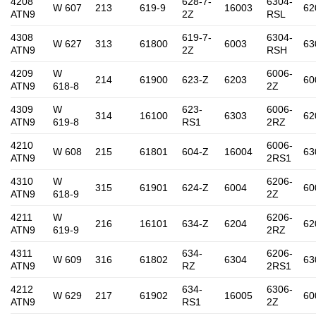
4208
628-7-
6304-
W 607
213
619-9
16003
62
ATN9
2Z
RSL
4308
619-7-
6304-
W 627
313
61800
6003
63
ATN9
2Z
RSH
4209
W
6006-
214
61900
623-Z
6203
60
ATN9
618-8
2Z
4309
W
623-
6006-
314
16100
6303
62
ATN9
619-8
RS1
2RZ
4210
6006-
W 608
215
61801
604-Z
16004
63
ATN9
2RS1
4310
W
6206-
315
61901
624-Z
6004
60
ATN9
618-9
2Z
4211
W
6206-
216
16101
634-Z
6204
62
ATN9
619-9
2RZ
4311
634-
6206-
W 609
316
61802
6304
63
ATN9
RZ
2RS1
4212
634-
6306-
W 629
217
61902
16005
60
ATN9
RS1
2Z