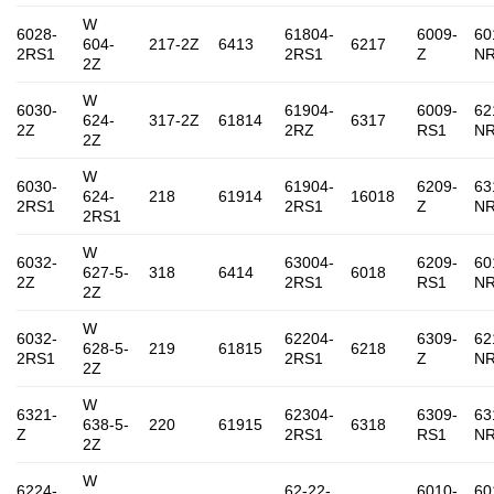
W
6028-
61804-
6009-
60
604-
217-2Z
6413
6217
2RS1
2RS1
Z
N
2Z
W
6030-
61904-
6009-
62
624-
317-2Z
61814
6317
2Z
2RZ
RS1
N
2Z
W
6030-
61904-
6209-
63
624-
218
61914
16018
2RS1
2RS1
Z
N
2RS1
W
6032-
63004-
6209-
60
627-5-
318
6414
6018
2Z
2RS1
RS1
N
2Z
W
6032-
62204-
6309-
62
628-5-
219
61815
6218
2RS1
2RS1
Z
N
2Z
W
6321-
62304-
6309-
63
638-5-
220
61915
6318
Z
2RS1
RS1
N
2Z
W
6224-
62-22-
6010-
60