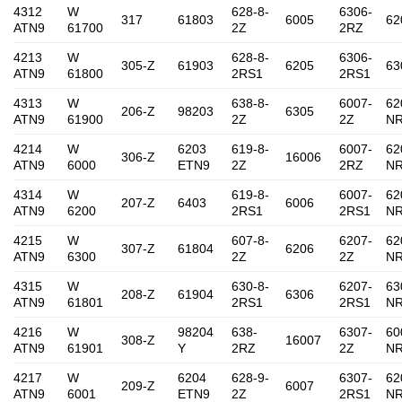
4312
W
628-8-
6306-
317
61803
6005
62
ATN9
61700
2Z
2RZ
4213
W
628-8-
6306-
305-Z
61903
6205
63
ATN9
61800
2RS1
2RS1
4313
W
638-8-
6007-
62
206-Z
98203
6305
ATN9
61900
2Z
2Z
N
4214
W
6203
619-8-
6007-
62
306-Z
16006
ATN9
6000
ETN9
2Z
2RZ
N
4314
W
619-8-
6007-
62
207-Z
6403
6006
ATN9
6200
2RS1
2RS1
N
4215
W
607-8-
6207-
62
307-Z
61804
6206
ATN9
6300
2Z
2Z
N
4315
W
630-8-
6207-
63
208-Z
61904
6306
ATN9
61801
2RS1
2RS1
N
4216
W
98204
638-
6307-
60
308-Z
16007
ATN9
61901
Y
2RZ
2Z
N
4217
W
6204
628-9-
6307-
62
209-Z
6007
ATN9
6001
ETN9
2Z
2RS1
N