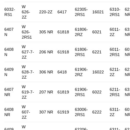
W
6032-
62305-
6310-
62
626-
220-2Z
6417
16021
RS1
2RS1
2RS1
N
2Z
W
6407
61806-
6011-
63
626-
305 NR
61818
6021
N
2RZ
2Z
N
2RS1
W
6408
61806-
6011-
60
627-7-
206 NR
61918
6221
N
2RS1
2RS1
N
2Z
W
6409
61906-
6211-
62
628-7-
306 NR
6418
16022
N
2RZ
2Z
N
2Z
W
6407
61906-
6211-
63
619-7-
207 NR
61819
6022
NR
2RS1
2RS1
N
2Z
W
6408
63006-
6311-
60
607-
307 NR
61919
6222
NR
2RS1
2Z
N
2Z
W
6409
62206-
6311-
62