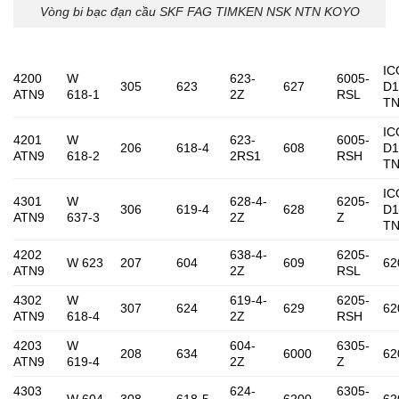
Vòng bi bạc đạn cầu SKF FAG TIMKEN NSK NTN KOYO
IC
4200
W
623-
6005-
305
623
627
D1
ATN9
618-1
2Z
RSL
T
IC
4201
W
623-
6005-
206
618-4
608
D1
ATN9
618-2
2RS1
RSH
T
IC
4301
W
628-4-
6205-
306
619-4
628
D1
ATN9
637-3
2Z
Z
T
4202
638-4-
6205-
W 623
207
604
609
62
ATN9
2Z
RSL
4302
W
619-4-
6205-
307
624
629
62
ATN9
618-4
2Z
RSH
4203
W
604-
6305-
208
634
6000
62
ATN9
619-4
2Z
Z
4303
624-
6305-