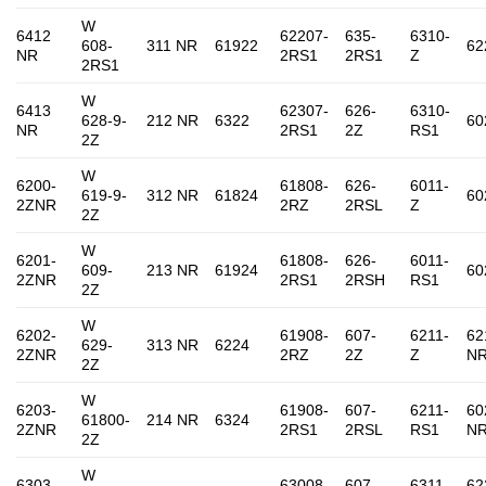
W
6412
62207-
635-
6310-
608-
311 NR
61922
62
NR
2RS1
2RS1
Z
2RS1
W
6413
62307-
626-
6310-
628-9-
212 NR
6322
60
NR
2RS1
2Z
RS1
2Z
W
6200-
61808-
626-
6011-
619-9-
312 NR
61824
60
2ZNR
2RZ
2RSL
Z
2Z
W
6201-
61808-
626-
6011-
609-
213 NR
61924
60
2ZNR
2RS1
2RSH
RS1
2Z
W
6202-
61908-
607-
6211-
62
629-
313 NR
6224
2ZNR
2RZ
2Z
Z
N
2Z
W
6203-
61908-
607-
6211-
60
61800-
214 NR
6324
2ZNR
2RS1
2RSL
RS1
N
2Z
W
6303-
63008-
607-
6311-
62