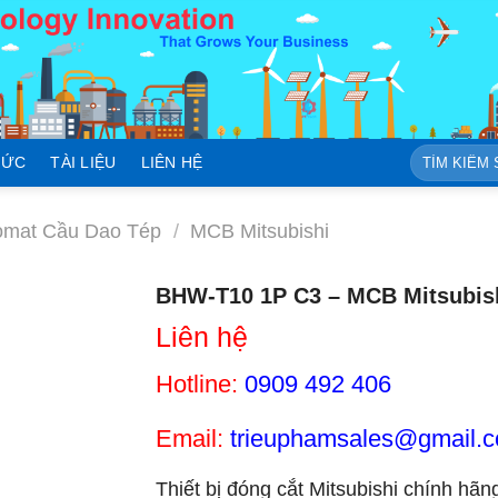
Tìm
TỨC
TÀI LIỆU
LIÊN HỆ
kiếm:
mat Cầu Dao Tép
/
MCB Mitsubishi
BHW-T10 1P C3 – MCB Mitsubish
Liên hệ
Hotline:
0909 492 406
Email:
trieuphamsales@gmail.
Thiết bị đóng cắt Mitsubishi chính hã