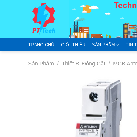
Skip
to
content
TRANG CHỦ
GIỚI THIỆU
SẢN PHẨM
TIN 
Sản Phẩm
/
Thiết Bị Đóng Cắt
/
MCB Apto