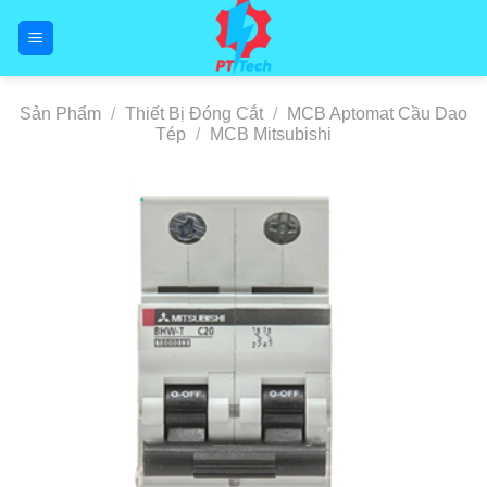
Skip
to
content
Sản Phẩm
/
Thiết Bị Đóng Cắt
/
MCB Aptomat Cầu Dao
Tép
/
MCB Mitsubishi