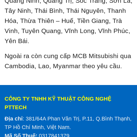
Quảng Ninh, Quảng Trị, Sóc Trăng, Sơn La,
Tây Ninh, Thái Bình, Thái Nguyên, Thanh
Hóa, Thừa Thiên – Huế, Tiền Giang, Trà
Vinh, Tuyên Quang, Vĩnh Long, Vĩnh Phúc,
Yên Bái.
Ngoài ra còn cung cấp MCB Mitsubishi qua
Cambodia, Lao, Myanmar theo yêu cầu.
CÔNG TY TNHH KỸ THUẬT CÔNG NGHỆ
PTTECH
Địa chỉ
: 381/64A Phan Văn Trị, P.11, Q.Bình Thạnh,
TP Hồ Chí Minh, Việt Nam.
Mã Số Thuế:
0317841379