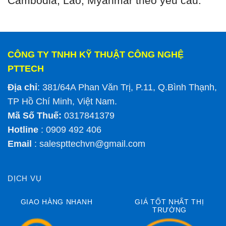
Cambodia, Lao, Myanmar theo yêu cầu.
CÔNG TY TNHH KỸ THUẬT CÔNG NGHỆ
PTTECH
Địa chỉ
: 381/64A Phan Văn Trị, P.11, Q.Bình Thạnh,
TP Hồ Chí Minh, Việt Nam.
Mã Số Thuế:
0317841379
Hotline
: 0909 492 406
Email
:
salespttechvn@gmail.com
DỊCH VỤ
GIAO HÀNG NHANH
GIÁ TỐT NHẤT THỊ
TRƯỜNG