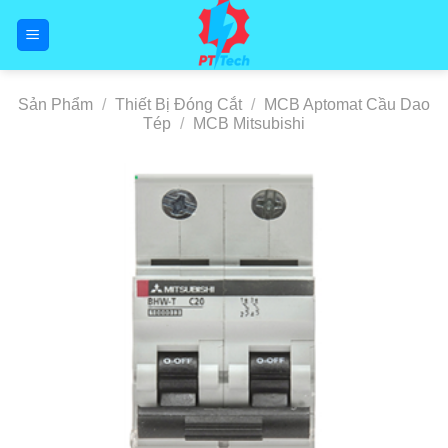
Skip
to
content
Sản Phẩm
/
Thiết Bị Đóng Cắt
/
MCB Aptomat Cầu Dao
Tép
/
MCB Mitsubishi