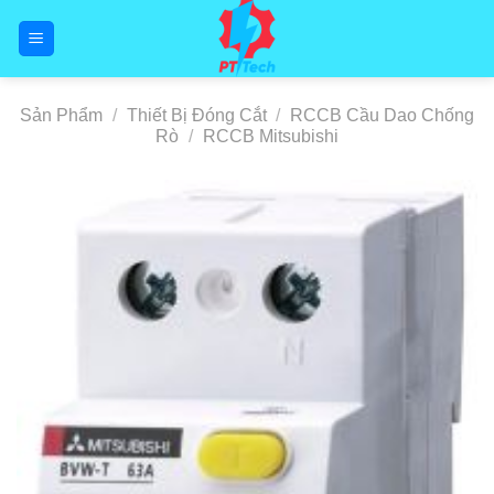
Skip
to
content
Sản Phẩm
/
Thiết Bị Đóng Cắt
/
RCCB Cầu Dao Chống
Rò
/
RCCB Mitsubishi