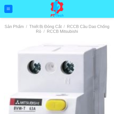
Skip
to
content
Sản Phẩm
/
Thiết Bị Đóng Cắt
/
RCCB Cầu Dao Chống
Rò
/
RCCB Mitsubishi