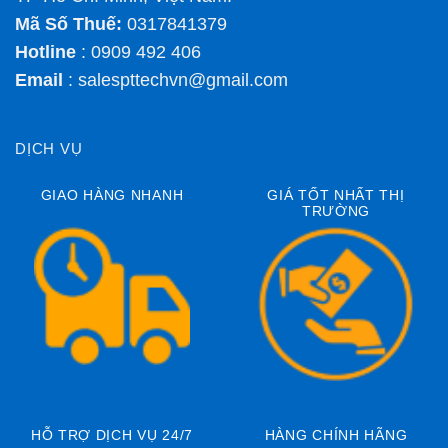
Mã Số Thuế:
0317841379
Hotline
: 0909 492 406
Email
:
salespttechvn@gmail.com
DỊCH VỤ
GIAO HÀNG NHANH
GIÁ TỐT NHẤT THỊ
TRƯỜNG
HỖ TRỢ DỊCH VỤ 24/7
HÀNG CHÍNH HÃNG