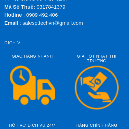
Mã Số Thuế:
0317841379
Hotline
: 0909 492 406
Email
:
salespttechvn@gmail.com
DỊCH VỤ
GIAO HÀNG NHANH
GIÁ TỐT NHẤT THỊ
TRƯỜNG
HỖ TRỢ DỊCH VỤ 24/7
HÀNG CHÍNH HÃNG