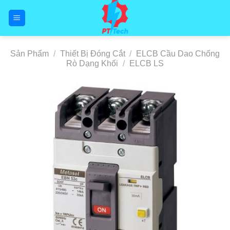
Skip
to
content
Sản Phẩm
/
Thiết Bị Đóng Cắt
/
ELCB Cầu Dao Chống
Rò Dạng Khối
/
ELCB LS