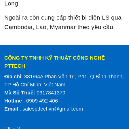
Long.
Ngoài ra còn cung cấp thiết bị điện LS qua
Cambodia, Lao, Myanmar theo yêu cầu.
CÔNG TY TNHH KỸ THUẬT CÔNG NGHỆ
PTTECH
Địa chỉ
: 381/64A Phan Văn Trị, P.11, Q.Bình Thạnh,
TP Hồ Chí Minh, Việt Nam.
Mã Số Thuế:
0317841379
Hotline
: 0909 492 406
Email
:
salespttechvn@gmail.com
DỊCH VỤ