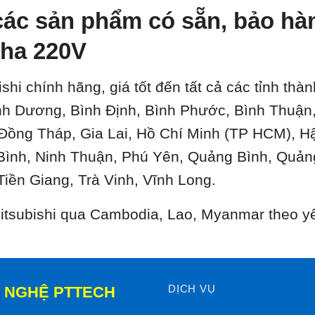
ác sản phẩm có sẵn, bảo hành
ha 220V
ishi chính hãng, giá tốt đến tất cả các tỉnh th
ình Dương, Bình Định, Bình Phước, Bình Thuậ
 Đồng Tháp, Gia Lai, Hồ Chí Minh (TP HCM), H
Bình, Ninh Thuận, Phú Yên, Quảng Bình, Quản
Tiền Giang, Trà Vinh, Vĩnh Long.
 Mitsubishi qua Cambodia, Lao, Myanmar theo y
DỊCH VỤ
 NGHỆ PTTECH