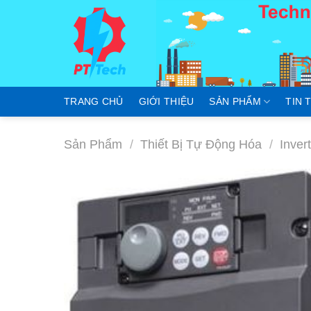
Skip
to
content
TRANG CHỦ
GIỚI THIỆU
SẢN PHẨM
TIN 
Sản Phẩm
/
Thiết Bị Tự Động Hóa
/
Inver