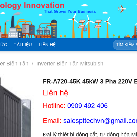
Tìm
TỨC
TÀI LIỆU
LIÊN HỆ
kiếm:
ter Biến Tần
/
Inverter Biến Tần Mitsubishi
FR-A720-45K 45kW 3 Pha 220V Bi
Liên hệ
Hotline:
0909 492 406
Email:
salespttechvn@gmail.c
Đại lý thiết bị đóng cắt, tự động hóa M