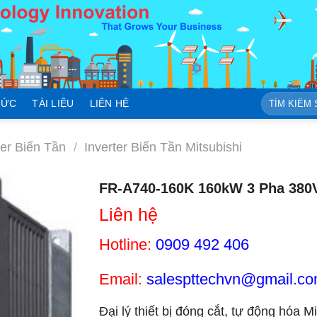
Tìm
TỨC
TÀI LIỆU
LIÊN HỆ
kiếm:
ter Biến Tần
/
Inverter Biến Tần Mitsubishi
FR-A740-160K 160kW 3 Pha 380V 
Liên hệ
Hotline:
0909 492 406
Email:
salespttechvn@gmail.c
Đại lý thiết bị đóng cắt, tự động hóa M