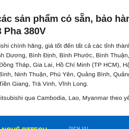
ác sản phẩm có sẵn, bảo hành
 Pha 380V
ishi chính hãng, giá tốt đến tất cả các tỉnh th
ình Dương, Bình Định, Bình Phước, Bình Thuậ
 Đồng Tháp, Gia Lai, Hồ Chí Minh (TP HCM), H
Bình, Ninh Thuận, Phú Yên, Quảng Bình, Quản
Tiền Giang, Trà Vinh, Vĩnh Long.
 Mitsubishi qua Cambodia, Lao, Myanmar theo y
DỊCH VỤ