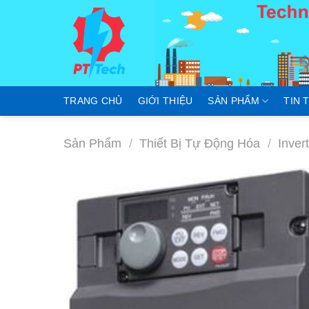
Skip
to
content
TRANG CHỦ
GIỚI THIỆU
SẢN PHẨM
TIN 
Sản Phẩm
/
Thiết Bị Tự Động Hóa
/
Inver