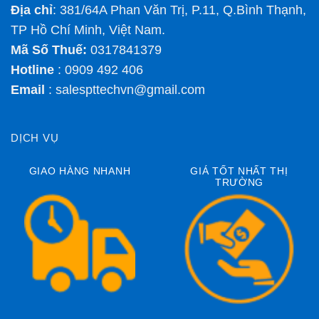
Địa chỉ
: 381/64A Phan Văn Trị, P.11, Q.Bình Thạnh,
TP Hồ Chí Minh, Việt Nam.
Mã Số Thuế:
0317841379
Hotline
: 0909 492 406
Email
:
salespttechvn@gmail.com
DỊCH VỤ
GIAO HÀNG NHANH
GIÁ TỐT NHẤT THỊ
TRƯỜNG