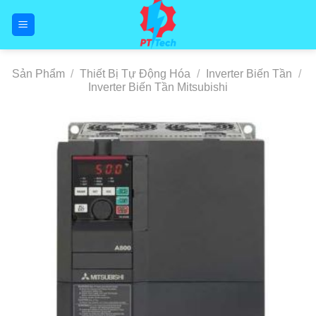
Skip
to
content
Sản Phẩm
/
Thiết Bị Tự Động Hóa
/
Inverter Biến Tần
/
Inverter Biến Tần Mitsubishi