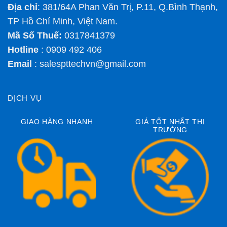
Địa chỉ
: 381/64A Phan Văn Trị, P.11, Q.Bình Thạnh,
TP Hồ Chí Minh, Việt Nam.
Mã Số Thuế:
0317841379
Hotline
: 0909 492 406
Email
:
salespttechvn@gmail.com
DỊCH VỤ
GIAO HÀNG NHANH
GIÁ TỐT NHẤT THỊ
TRƯỜNG