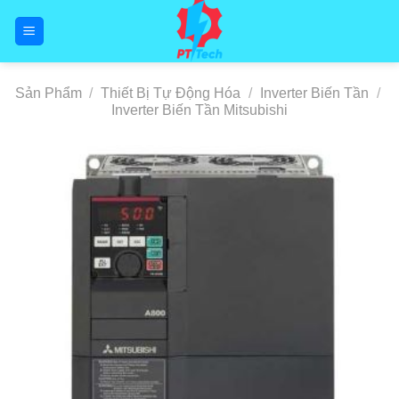
Skip
to
content
Sản Phẩm
/
Thiết Bị Tự Động Hóa
/
Inverter Biến Tần
/
Inverter Biến Tần Mitsubishi