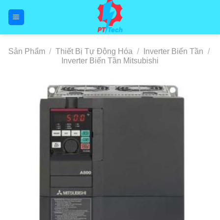
Skip
to
content
Sản Phẩm
/
Thiết Bị Tự Động Hóa
/
Inverter Biến Tần
/
Inverter Biến Tần Mitsubishi