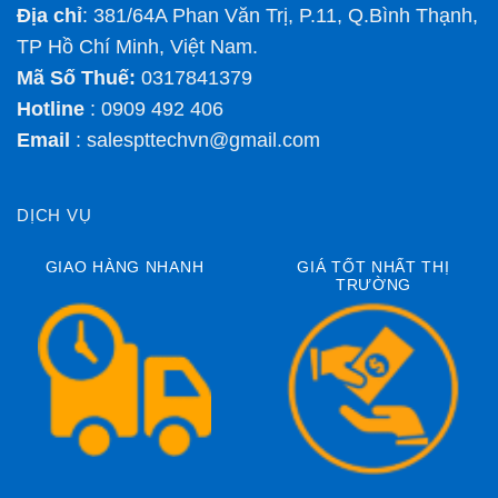
Địa chỉ
: 381/64A Phan Văn Trị, P.11, Q.Bình Thạnh,
TP Hồ Chí Minh, Việt Nam.
Mã Số Thuế:
0317841379
Hotline
: 0909 492 406
Email
:
salespttechvn@gmail.com
DỊCH VỤ
GIAO HÀNG NHANH
GIÁ TỐT NHẤT THỊ
TRƯỜNG