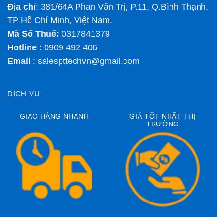
Địa chỉ
: 381/64A Phan Văn Trị, P.11, Q.Bình Thạnh,
TP Hồ Chí Minh, Việt Nam.
Mã Số Thuế:
0317841379
Hotline
: 0909 492 406
Email
:
salespttechvn@gmail.com
DỊCH VỤ
GIAO HÀNG NHANH
GIÁ TỐT NHẤT THỊ
TRƯỜNG