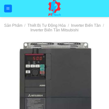
Skip
to
content
Sản Phẩm
/
Thiết Bị Tự Động Hóa
/
Inverter Biến Tần
/
Inverter Biến Tần Mitsubishi