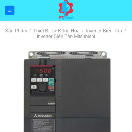
Skip
to
content
Sản Phẩm
/
Thiết Bị Tự Động Hóa
/
Inverter Biến Tần
/
Inverter Biến Tần Mitsubishi