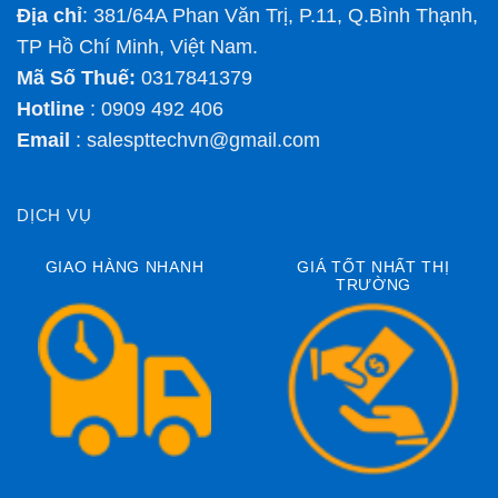
Địa chỉ
: 381/64A Phan Văn Trị, P.11, Q.Bình Thạnh,
TP Hồ Chí Minh, Việt Nam.
Mã Số Thuế:
0317841379
Hotline
: 0909 492 406
Email
:
salespttechvn@gmail.com
DỊCH VỤ
GIAO HÀNG NHANH
GIÁ TỐT NHẤT THỊ
TRƯỜNG