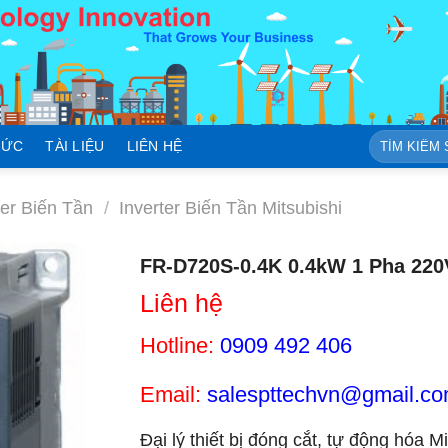
Tìm
TỨC
TÀI LIỆU
LIÊN HỆ
kiếm:
ter Biến Tần
/
Inverter Biến Tần Mitsubishi
FR-D720S-0.4K 0.4kW 1 Pha 220V
Liên hệ
Hotline:
0909 492 406
Email:
salespttechvn@gmail.c
Đại lý thiết bị đóng cắt, tự động hóa M