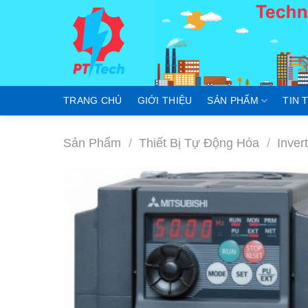
Skip
to
content
TRANG CHỦ
GIỚI THIỆU
SẢN PHẨM
TIN 
Sản Phẩm
/
Thiết Bị Tự Động Hóa
/
Inver