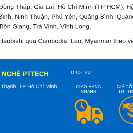
 Đồng Tháp, Gia Lai, Hồ Chí Minh (TP HCM), H
Bình, Ninh Thuận, Phú Yên, Quảng Bình, Quản
Tiền Giang, Trà Vinh, Vĩnh Long.
 Mitsubishi qua Cambodia, Lao, Myanmar theo y
DỊCH VỤ
 NGHỆ PTTECH
h Thạnh, TP Hồ Chí Minh,
GIAO HÀNG
GIÁ TỐ
NHANH
THỊ T