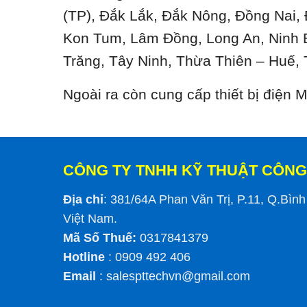
(TP), Đắk Lắk, Đắk Nông, Đồng Nai,
Kon Tum, Lâm Đồng, Long An, Ninh 
Trăng, Tây Ninh, Thừa Thiên – Huế, 
Ngoài ra còn cung cấp thiết bị điện
CÔNG TY TNHH KỸ THUẬT CÔNG
Địa chỉ
: 381/64A Phan Văn Trị, P.11, Q.Bìn
Việt Nam.
Mã Số Thuế:
0317841379
Hotline
: 0909 492 406
Email
:
salespttechvn@gmail.com