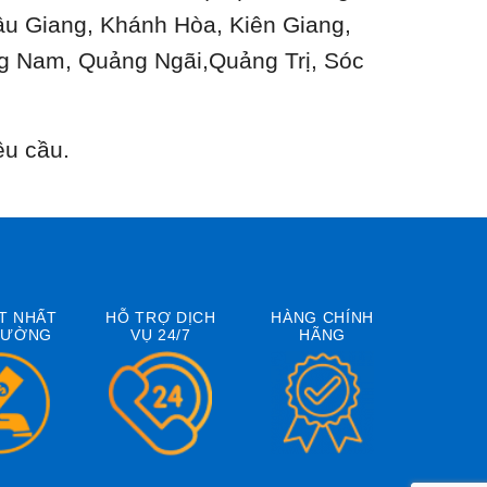
ậu Giang, Khánh Hòa, Kiên Giang,
g Nam, Quảng Ngãi,Quảng Trị, Sóc
êu cầu.
T NHẤT
HỖ TRỢ DỊCH
HÀNG CHÍNH
RƯỜNG
VỤ 24/7
HÃNG