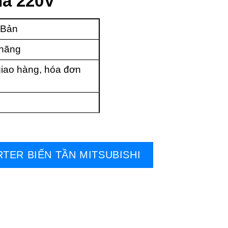
ha 220V
 Bản
 hãng
iao hàng, hóa đơn
RTER BIẾN TẦN MITSUBISHI