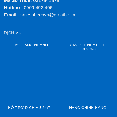
Mã Số Thuế:
0317841379
Hotline
: 0909 492 406
Email
:
salespttechvn@gmail.com
DỊCH VỤ
GIAO HÀNG NHANH
GIÁ TỐT NHẤT THỊ
TRƯỜNG
HỖ TRỢ DỊCH VỤ 24/7
HÀNG CHÍNH HÃNG