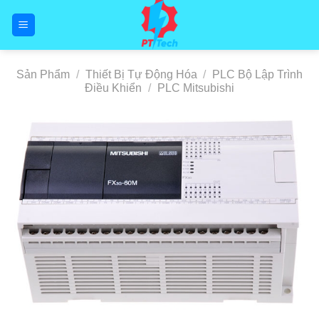
Skip
to
content
Sản Phẩm
/
Thiết Bị Tự Động Hóa
/
PLC Bộ Lập Trình
Điều Khiển
/
PLC Mitsubishi