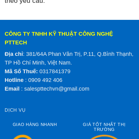
theo yêu cầu.
CÔNG TY TNHH KỸ THUẬT CÔNG NGHỆ
PTTECH
Địa chỉ
: 381/64A Phan Văn Trị, P.11, Q.Bình Thạnh,
TP Hồ Chí Minh, Việt Nam.
Mã Số Thuế:
0317841379
Hotline
: 0909 492 406
Email
:
salespttechvn@gmail.com
DỊCH VỤ
GIAO HÀNG NHANH
GIÁ TỐT NHẤT THỊ
TRƯỜNG