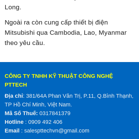
Long.
Ngoài ra còn cung cấp thiết bị điện
Mitsubishi qua Cambodia, Lao, Myanmar
theo yêu cầu.
CÔNG TY TNHH KỸ THUẬT CÔNG NGHỆ
PTTECH
Địa chỉ
: 381/64A Phan Văn Trị, P.11, Q.Bình Thạnh,
TP Hồ Chí Minh, Việt Nam.
Mã Số Thuế:
0317841379
Hotline
: 0909 492 406
Email
:
salespttechvn@gmail.com