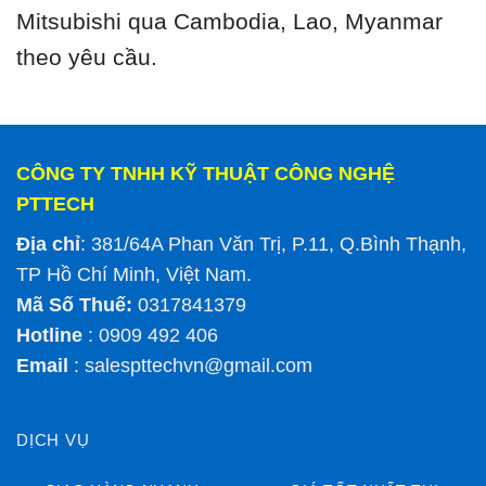
Mitsubishi qua Cambodia, Lao, Myanmar
theo yêu cầu.
CÔNG TY TNHH KỸ THUẬT CÔNG NGHỆ
PTTECH
Địa chỉ
: 381/64A Phan Văn Trị, P.11, Q.Bình Thạnh,
TP Hồ Chí Minh, Việt Nam.
Mã Số Thuế:
0317841379
Hotline
: 0909 492 406
Email
:
salespttechvn@gmail.com
DỊCH VỤ