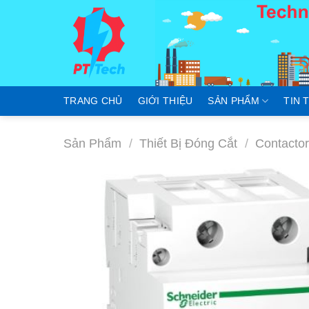
Skip
to
content
TRANG CHỦ
GIỚI THIỆU
SẢN PHẨM
TIN 
Sản Phẩm
/
Thiết Bị Đóng Cắt
/
Contacto