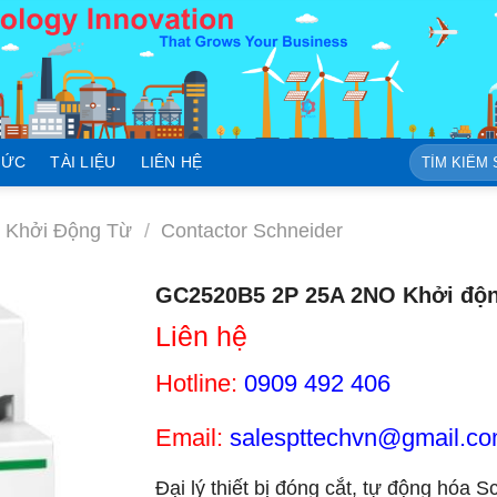
Tìm
TỨC
TÀI LIỆU
LIÊN HỆ
kiếm:
r Khởi Động Từ
/
Contactor Schneider
GC2520B5 2P 25A 2NO Khởi động
Liên hệ
Hotline:
0909 492 406
Email:
salespttechvn@gmail.c
Đại lý thiết bị đóng cắt, tự động hóa S