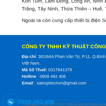
Kon Tum, Lâm Đồng, Long An, Ninh 
Trăng, Tây Ninh, Thừa Thiên – Huế, 
Ngoài ra còn cung cấp thiết bị điện
CÔNG TY TNHH KỸ THUẬT CÔNG
Địa chỉ
: 381/64A Phan Văn Trị, P.11, Q.Bìn
Việt Nam.
Mã Số Thuế:
0317841379
Hotline
: 0909 492 406
Email
:
salespttechvn@gmail.com
0909.492.406
© Bản quyền thuộc về PTTech.
Thiết kế web
bởi Webvina.ne