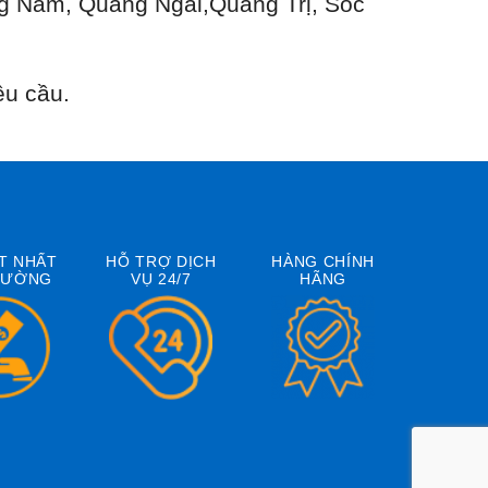
g Nam, Quảng Ngãi,Quảng Trị, Sóc
êu cầu.
T NHẤT
HỖ TRỢ DỊCH
HÀNG CHÍNH
RƯỜNG
VỤ 24/7
HÃNG