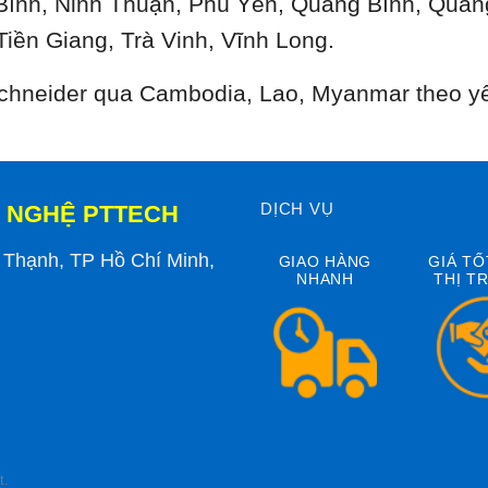
Bình, Ninh Thuận, Phú Yên, Quảng Bình, Quản
Tiền Giang, Trà Vinh, Vĩnh Long.
 Schneider qua Cambodia, Lao, Myanmar theo y
DỊCH VỤ
 NGHỆ PTTECH
h Thạnh, TP Hồ Chí Minh,
GIAO HÀNG
GIÁ TỐ
NHANH
THỊ T
t.