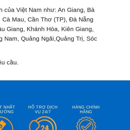
ành của Việt Nam như: An Giang, Bà
n, Cà Mau, Cần Thơ (TP), Đà Nẵng
ậu Giang, Khánh Hòa, Kiên Giang,
g Nam, Quảng Ngãi,Quảng Trị, Sóc
êu cầu.
T NHẤT
HỖ TRỢ DỊCH
HÀNG CHÍNH
RƯỜNG
VỤ 24/7
HÃNG