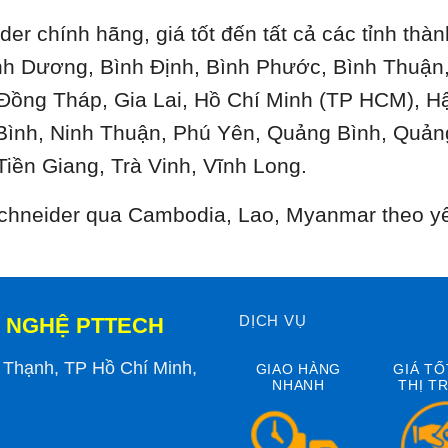
der chính hãng, giá tốt đến tất cả các tỉnh th
ình Dương, Bình Định, Bình Phước, Bình Thuậ
 Đồng Tháp, Gia Lai, Hồ Chí Minh (TP HCM), H
Bình, Ninh Thuận, Phú Yên, Quảng Bình, Quản
Tiền Giang, Trà Vinh, Vĩnh Long.
 Schneider qua Cambodia, Lao, Myanmar theo y
DỊCH VỤ
 NGHỆ PTTECH
h Thạnh, TP Hồ Chí Minh,
GIAO HÀNG
GIÁ TỐ
NHANH
THỊ T