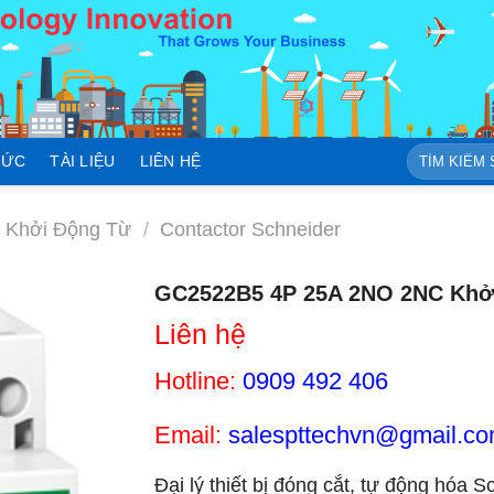
Tìm
TỨC
TÀI LIỆU
LIÊN HỆ
kiếm:
r Khởi Động Từ
/
Contactor Schneider
GC2522B5 4P 25A 2NO 2NC Khởi
Liên hệ
Hotline:
0909 492 406
Email:
salespttechvn@gmail.c
Đại lý thiết bị đóng cắt, tự động hóa S