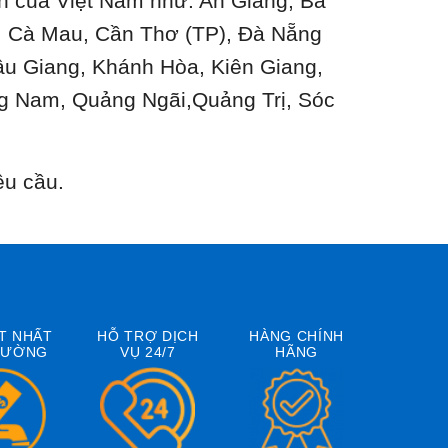
ành của Việt Nam như: An Giang, Bà
n, Cà Mau, Cần Thơ (TP), Đà Nẵng
ậu Giang, Khánh Hòa, Kiên Giang,
g Nam, Quảng Ngãi,Quảng Trị, Sóc
êu cầu.
T NHẤT
HỖ TRỢ DỊCH
HÀNG CHÍNH
RƯỜNG
VỤ 24/7
HÃNG