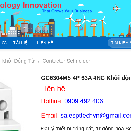
Tìm
TỨC
TÀI LIỆU
LIÊN HỆ
kiếm:
r Khởi Động Từ
/
Contactor Schneider
GC6304M5 4P 63A 4NC Khởi độn
Liên hệ
Hotline:
0909 492 406
Email:
salespttechvn@gmail.c
Đại lý thiết bị đóng cắt, tự động hóa S