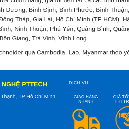
der chính hãng, giá tốt đến tất cả các tỉnh th
ình Dương, Bình Định, Bình Phước, Bình Thuậ
 Đồng Tháp, Gia Lai, Hồ Chí Minh (TP HCM), H
Bình, Ninh Thuận, Phú Yên, Quảng Bình, Quản
Tiền Giang, Trà Vinh, Vĩnh Long.
 Schneider qua Cambodia, Lao, Myanmar theo y
DỊCH VỤ
 NGHỆ PTTECH
h Thạnh, TP Hồ Chí Minh,
GIAO HÀNG
GIÁ TỐ
NHANH
THỊ T