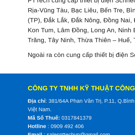
PTTech cung cấp thiết bị điện Schnei
Rịa-Vũng Tàu, Bạc Liêu, Bến Tre, B
(TP), Đắk Lắk, Đắk Nông, Đồng Nai,
Kon Tum, Lâm Đồng, Long An, Ninh 
Trăng, Tây Ninh, Thừa Thiên – Huế, 
Ngoài ra còn cung cấp thiết bị điện
CÔNG TY TNHH KỸ THUẬT CÔNG
Địa chỉ
: 381/64A Phan Văn Trị, P.11, Q.Bìn
Việt Nam.
Mã Số Thuế:
0317841379
Hotline
: 0909 492 406
Email
:
salespttechvn@gmail.com