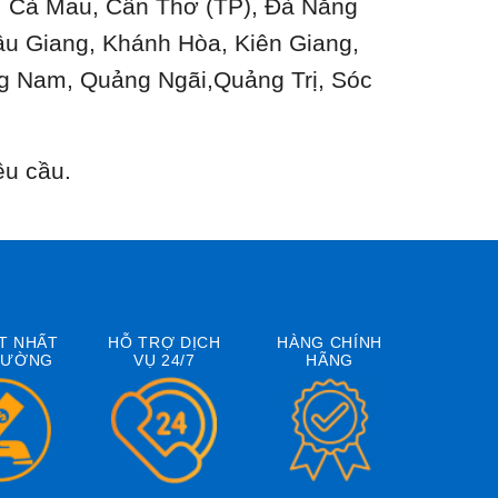
n, Cà Mau, Cần Thơ (TP), Đà Nẵng
ậu Giang, Khánh Hòa, Kiên Giang,
g Nam, Quảng Ngãi,Quảng Trị, Sóc
êu cầu.
T NHẤT
HỖ TRỢ DỊCH
HÀNG CHÍNH
RƯỜNG
VỤ 24/7
HÃNG