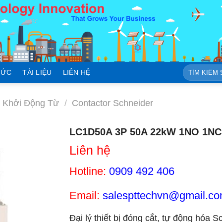
Tìm
TỨC
TÀI LIỆU
LIÊN HỆ
kiếm:
r Khởi Động Từ
/
Contactor Schneider
LC1D50A 3P 50A 22kW 1NO 1NC 
Liên hệ
Hotline:
0909 492 406
Email:
salespttechvn@gmail.c
Đại lý thiết bị đóng cắt, tự động hóa S