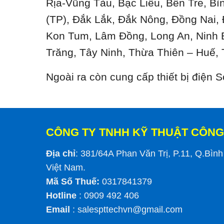
Rịa-Vũng Tàu, Bạc Liêu, Bến Tre, B
(TP), Đắk Lắk, Đắk Nông, Đồng Nai,
Kon Tum, Lâm Đồng, Long An, Ninh 
Trăng, Tây Ninh, Thừa Thiên – Huế, 
Ngoài ra còn cung cấp thiết bị điện
CÔNG TY TNHH KỸ THUẬT CÔNG
Địa chỉ
: 381/64A Phan Văn Trị, P.11, Q.Bìn
Việt Nam.
Mã Số Thuế:
0317841379
Hotline
: 0909 492 406
Email
:
salespttechvn@gmail.com