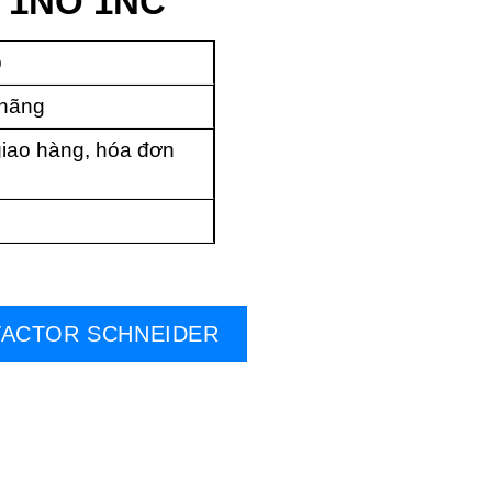
W 1NO 1NC
p
 hãng
iao hàng, hóa đơn
ACTOR SCHNEIDER