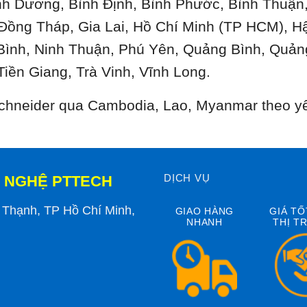
ình Dương, Bình Định, Bình Phước, Bình Thuậ
 Đồng Tháp, Gia Lai, Hồ Chí Minh (TP HCM), H
Bình, Ninh Thuận, Phú Yên, Quảng Bình, Quản
Tiền Giang, Trà Vinh, Vĩnh Long.
 Schneider qua Cambodia, Lao, Myanmar theo y
DỊCH VỤ
 NGHỆ PTTECH
h Thạnh, TP Hồ Chí Minh,
GIAO HÀNG
GIÁ TỐ
NHANH
THỊ T