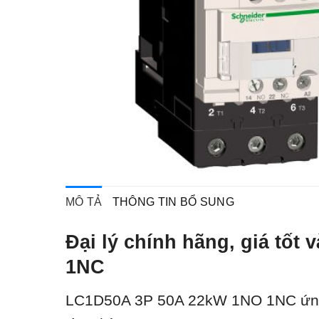
MÔ TẢ
THÔNG TIN BỔ SUNG
Đại lý chính hãng, giá tố
1NC
LC1D50A 3P 50A 22kW 1NO 1NC ứ
n