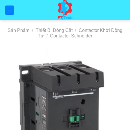
Skip
to
content
Sản Phẩm
/
Thiết Bị Đóng Cắt
/
Contactor Khởi Động
Từ
/
Contactor Schneider