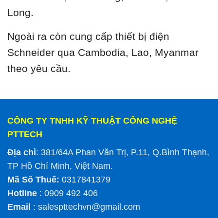
Long.
Ngoài ra còn cung cấp thiết bị điện
Schneider qua Cambodia, Lao, Myanmar
theo yêu cầu.
CÔNG TY TNHH KỸ THUẬT CÔNG NGHỆ
PTTECH
Địa chỉ
: 381/64A Phan Văn Trị, P.11, Q.Bình Thạnh,
TP Hồ Chí Minh, Việt Nam.
Mã Số Thuế:
0317841379
Hotline
: 0909 492 406
Email
:
salespttechvn@gmail.com