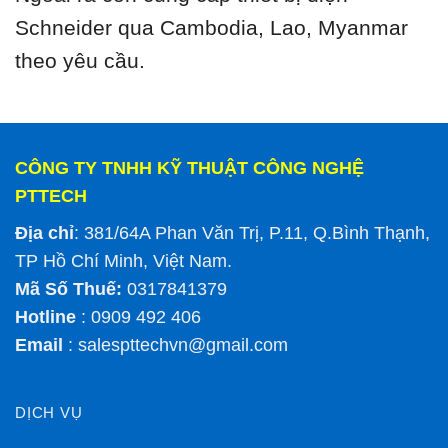
Schneider qua Cambodia, Lao, Myanmar
theo yêu cầu.
CÔNG TY TNHH KỸ THUẬT CÔNG NGHỆ
PTTECH
Địa chỉ
: 381/64A Phan Văn Trị, P.11, Q.Bình Thạnh,
TP Hồ Chí Minh, Việt Nam.
Mã Số Thuế:
0317841379
Hotline
: 0909 492 406
Email
:
salespttechvn@gmail.com
DỊCH VỤ