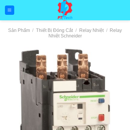
Skip
to
content
Sản Phẩm
/
Thiết Bị Đóng Cắt
/
Relay Nhiệt
/
Relay
Nhiệt Schneider