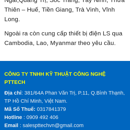
Thiên – Huế, Tiền Giang, Trà Vinh, Vĩnh
Long.
Ngoài ra còn cung cấp thiết bị điện LS qua
Cambodia, Lao, Myanmar theo yêu cầu.
CÔNG TY TNHH KỸ THUẬT CÔNG NGHỆ
PTTECH
Địa chỉ
: 381/64A Phan Văn Trị, P.11, Q.Bình Thạnh,
TP Hồ Chí Minh, Việt Nam.
Mã Số Thuế:
0317841379
Hotline
: 0909 492 406
Email
:
salespttechvn@gmail.com