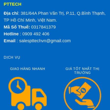
PTTECH
Địa chỉ
: 381/64A Phan Văn Trị, P.11, Q.Bình Thạnh,
TP Hồ Chí Minh, Việt Nam.
Mã Số Thuế:
0317841379
Hotline
: 0909 492 406
Email
:
salespttechvn@gmail.com
DỊCH VỤ
GIAO HÀNG NHANH
GIÁ TỐT NHẤT THỊ
TRƯỜNG