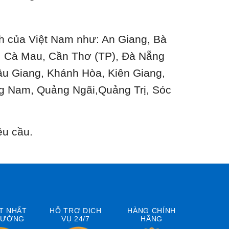
ành của Việt Nam như: An Giang, Bà
n, Cà Mau, Cần Thơ (TP), Đà Nẵng
ậu Giang, Khánh Hòa, Kiên Giang,
g Nam, Quảng Ngãi,Quảng Trị, Sóc
êu cầu.
T NHẤT
HỖ TRỢ DỊCH
HÀNG CHÍNH
RƯỜNG
VỤ 24/7
HÃNG