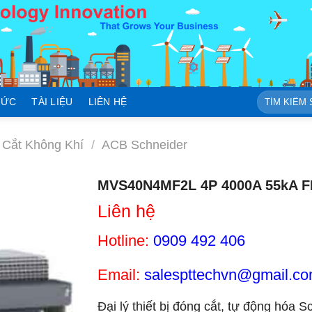
Tìm
TỨC
TÀI LIỆU
LIÊN HỆ
kiếm:
Cắt Không Khí
/
ACB Schneider
MVS40N4MF2L 4P 4000A 55kA FI
Liên hệ
Hotline:
0909 492 406
Email:
salespttechvn@gmail.c
Đại lý thiết bị đóng cắt, tự động hóa S