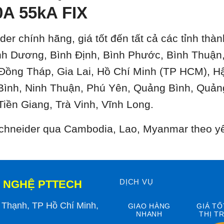
A 55kA FIX
der chính hãng, giá tốt đến tất cả các tỉnh th
ình Dương, Bình Định, Bình Phước, Bình Thuậ
 Đồng Tháp, Gia Lai, Hồ Chí Minh (TP HCM), H
Bình, Ninh Thuận, Phú Yên, Quảng Bình, Quản
Tiền Giang, Trà Vinh, Vĩnh Long.
 Schneider qua Cambodia, Lao, Myanmar theo y
DỊCH VỤ
 NGHỆ PTTECH
h Thạnh, TP Hồ Chí Minh,
GIAO HÀNG
GIÁ TỐ
NHANH
THỊ T