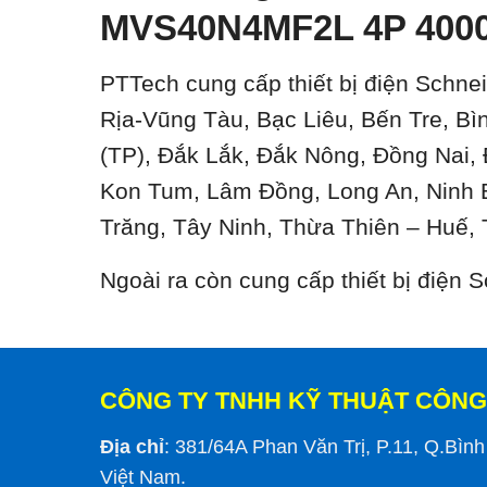
MVS40N4MF2L 4P 4000
PTTech cung cấp thiết bị điện Schnei
Rịa-Vũng Tàu, Bạc Liêu, Bến Tre, B
(TP), Đắk Lắk, Đắk Nông, Đồng Nai,
Kon Tum, Lâm Đồng, Long An, Ninh 
Trăng, Tây Ninh, Thừa Thiên – Huế, 
Ngoài ra còn cung cấp thiết bị điện
CÔNG TY TNHH KỸ THUẬT CÔNG
Địa chỉ
: 381/64A Phan Văn Trị, P.11, Q.Bìn
Việt Nam.