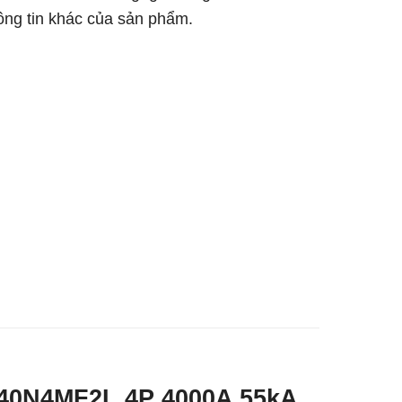
hông tin khác của sản phẩm.
VS40N4MF2L 4P 4000A 55kA