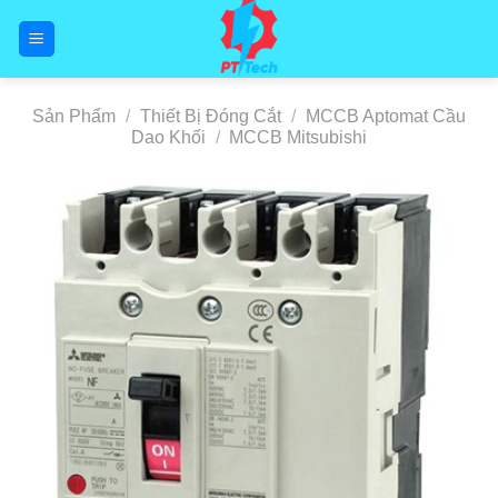
Skip
to
content
Sản Phẩm
/
Thiết Bị Đóng Cắt
/
MCCB Aptomat Cầu
Dao Khối
/
MCCB Mitsubishi