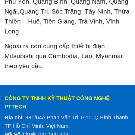
Phú Yên, Quảng Bình, Quảng Nam, Quảng
Ngãi,Quảng Trị, Sóc Trăng, Tây Ninh, Thừa
Thiên – Huế, Tiền Giang, Trà Vinh, Vĩnh
Long.
Ngoài ra còn cung cấp thiết bị điện
Mitsubishi qua Cambodia, Lao, Myanmar
theo yêu cầu.
CÔNG TY TNHH KỸ THUẬT CÔNG NGHỆ
PTTECH
Địa chỉ
: 381/64A Phan Văn Trị, P.11, Q.Bình Thạnh,
TP Hồ Chí Minh, Việt Nam.
Mã Số Thuế:
0317841379