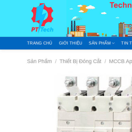
Skip
to
content
TRANG CHỦ
GIỚI THIỆU
SẢN PHẨM
TIN 
Sản Phẩm
/
Thiết Bị Đóng Cắt
/
MCCB Apt