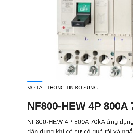
MÔ TẢ
THÔNG TIN BỔ SUNG
NF800-HEW 4P 800A 
NF800-HEW 4P 800A 70kA ứ
ng dụng
dân dụng khi có sự cố quá tải và ng