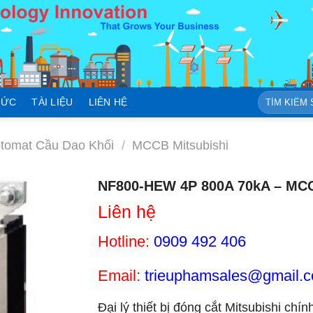
Tìm
TỨC
TÀI LIỆU
LIÊN HỆ
kiếm:
omat Cầu Dao Khối
/
MCCB Mitsubishi
NF800-HEW 4P 800A 70kA – MCC
Liên hệ
Hotline:
0909 492 406
Email:
trieuphamsales@gmail.
Đại lý thiết bị đóng cắt Mitsubishi chín