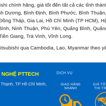
ishi chính hãng, giá tốt đến tất cả các tỉnh th
ình Dương, Bình Định, Bình Phước, Bình Thuậ
 Đồng Tháp, Gia Lai, Hồ Chí Minh (TP HCM), H
Bình, Ninh Thuận, Phú Yên, Quảng Bình, Quản
Tiền Giang, Trà Vinh, Vĩnh Long.
 Mitsubishi qua Cambodia, Lao, Myanmar theo y
DỊCH VỤ
 NGHỆ PTTECH
h Thạnh, TP Hồ Chí Minh,
GIAO HÀNG
GIÁ TỐ
NHANH
THỊ T