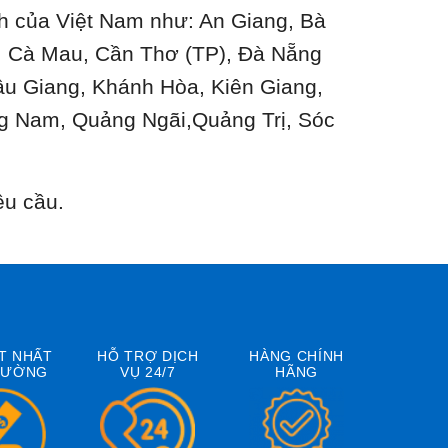
ành của Việt Nam như: An Giang, Bà
n, Cà Mau, Cần Thơ (TP), Đà Nẵng
ậu Giang, Khánh Hòa, Kiên Giang,
g Nam, Quảng Ngãi,Quảng Trị, Sóc
êu cầu.
T NHẤT
HỖ TRỢ DỊCH
HÀNG CHÍNH
RƯỜNG
VỤ 24/7
HÃNG