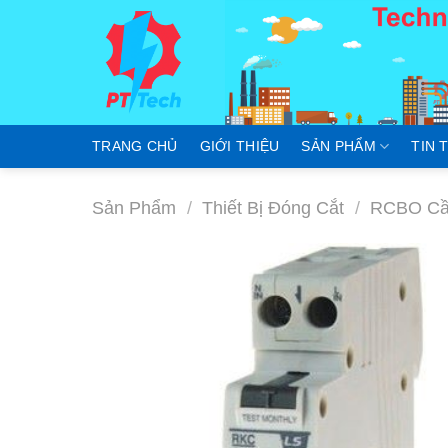
Skip
to
content
TRANG CHỦ
GIỚI THIỆU
SẢN PHẨM
TIN 
Sản Phẩm
/
Thiết Bị Đóng Cắt
/
RCBO Cầu