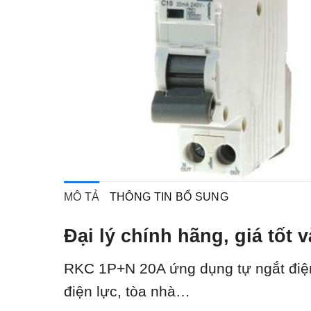
MÔ TẢ
THÔNG TIN BỔ SUNG
Đại lý chính hãng, giá tố
RKC 1P+N 20A ứ
ng dụng tự ngắt điệ
điện lực, tòa nhà…