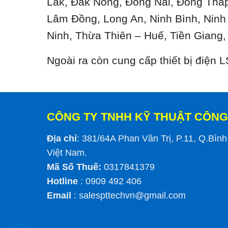
Lắk, Đắk Nông, Đồng Nai, Đồng Tháp
Lâm Đồng, Long An, Ninh Bình, Ninh
Ninh, Thừa Thiên – Huế, Tiền Giang,
Ngoài ra còn cung cấp thiết bị điện
CÔNG TY TNHH KỸ THUẬT CÔNG
Địa chỉ
: 381/64A Phan Văn Trị, P.11, Q.Bìn
Việt Nam.
Mã Số Thuế:
0317841379
Hotline
: 0909 492 406
Email
:
salespttechvn@gmail.com