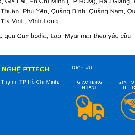
, Gia Lai, Hồ Chí Minh (TP HCM), Hậu Giang,
 Thuận, Phú Yên, Quảng Bình, Quảng Nam, Qu
 Trà Vinh, Vĩnh Long.
 LS qua Cambodia, Lao, Myanmar theo yêu cầu.
DỊCH VỤ
 NGHỆ PTTECH
h Thạnh, TP Hồ Chí Minh,
GIAO HÀNG
GIÁ TỐ
NHANH
THỊ T