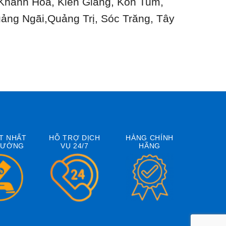
 Khánh Hòa, Kiên Giang, Kon Tum,
ảng Ngãi,Quảng Trị, Sóc Trăng, Tây
T NHẤT
HỖ TRỢ DỊCH
HÀNG CHÍNH
RƯỜNG
VỤ 24/7
HÃNG