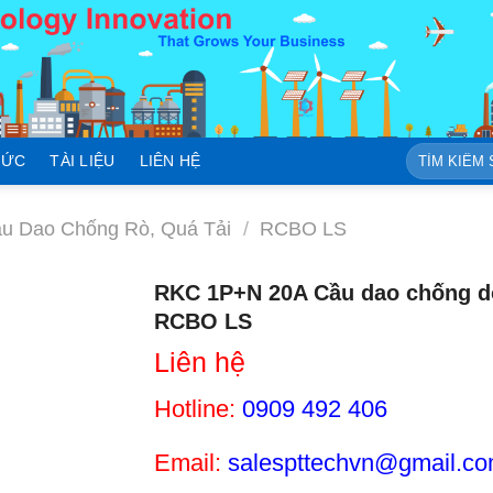
Tìm
TỨC
TÀI LIỆU
LIÊN HỆ
kiếm:
 Dao Chống Rò, Quá Tải
/
RCBO LS
RKC 1P+N 20A Cầu dao chống dò
RCBO LS
Liên hệ
Hotline:
0909 492 406
Email:
salespttechvn@gmail.c