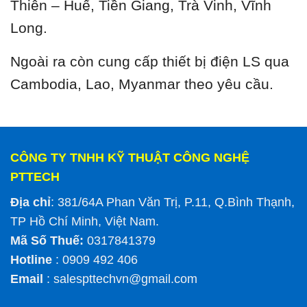
Thiên – Huế, Tiền Giang, Trà Vinh, Vĩnh
Long.
Ngoài ra còn cung cấp thiết bị điện LS qua
Cambodia, Lao, Myanmar theo yêu cầu.
CÔNG TY TNHH KỸ THUẬT CÔNG NGHỆ
PTTECH
Địa chỉ
: 381/64A Phan Văn Trị, P.11, Q.Bình Thạnh,
TP Hồ Chí Minh, Việt Nam.
Mã Số Thuế:
0317841379
Hotline
: 0909 492 406
Email
:
salespttechvn@gmail.com