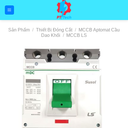
Skip
to
content
Sản Phẩm
/
Thiết Bị Đóng Cắt
/
MCCB Aptomat Cầu
Dao Khối
/
MCCB LS