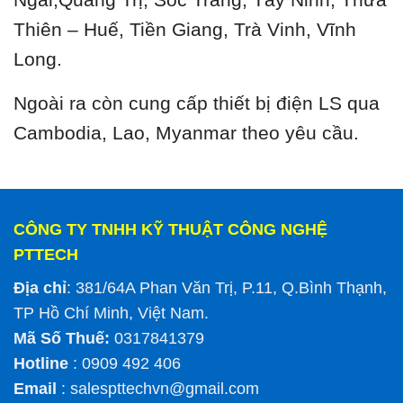
Thiên – Huế, Tiền Giang, Trà Vinh, Vĩnh
Long.
Ngoài ra còn cung cấp thiết bị điện LS qua
Cambodia, Lao, Myanmar theo yêu cầu.
CÔNG TY TNHH KỸ THUẬT CÔNG NGHỆ
PTTECH
Địa chỉ
: 381/64A Phan Văn Trị, P.11, Q.Bình Thạnh,
TP Hồ Chí Minh, Việt Nam.
Mã Số Thuế:
0317841379
Hotline
: 0909 492 406
Email
:
salespttechvn@gmail.com