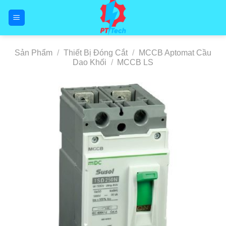
Skip
to
content
Sản Phẩm
/
Thiết Bị Đóng Cắt
/
MCCB Aptomat Cầu
Dao Khối
/
MCCB LS