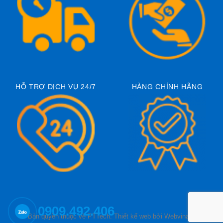
HỖ TRỢ DỊCH VỤ 24/7
HÀNG CHÍNH HÃNG
0909.492.406
© Bản quyền thuộc về PTTech.
Thiết kế web
bởi Webvina.net.