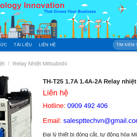
Tìm
TỨC
TÀI LIỆU
LIÊN HỆ
kiếm:
ệt
/
Relay Nhiệt Mitsubishi
TH-T25 1.7A 1.4A-2A Relay nhiệt
Liên hệ
Hotline:
0909 492 406
Email:
salespttechvn@gmail.c
Đại lý thiết bị đóng cắt, tự động hóa M