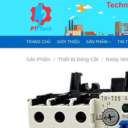
Skip
to
content
TRANG CHỦ
GIỚI THIỆU
SẢN PHẨM
TIN 
Sản Phẩm
/
Thiết Bị Đóng Cắt
/
Relay Nhi