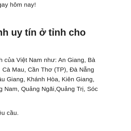
ngay hôm nay!
 uy tín ở tỉnh cho
ành của Việt Nam như: An Giang, Bà
n, Cà Mau, Cần Thơ (TP), Đà Nẵng
ậu Giang, Khánh Hòa, Kiên Giang,
g Nam, Quảng Ngãi,Quảng Trị, Sóc
êu cầu.