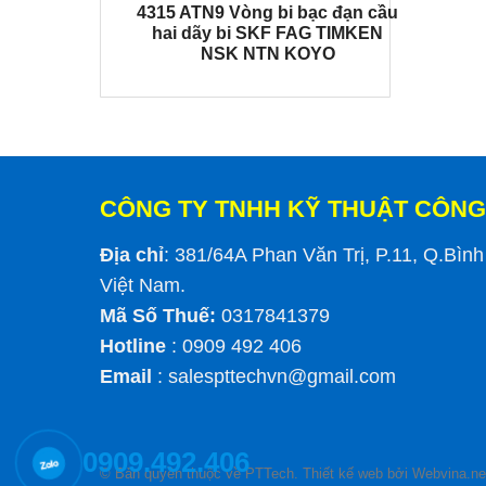
4315 ATN9 Vòng bi bạc đạn cầu
hai dãy bi SKF FAG TIMKEN
NSK NTN KOYO
CÔNG TY TNHH KỸ THUẬT CÔNG
Địa chỉ
: 381/64A Phan Văn Trị, P.11, Q.Bìn
Việt Nam.
Mã Số Thuế:
0317841379
Hotline
: 0909 492 406
Email
:
salespttechvn@gmail.com
0909.492.406
© Bản quyền thuộc về PTTech.
Thiết kế web
bởi Webvina.ne