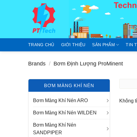
Skip
to
content
TRANG CHỦ
GIỚI THIỆU
SẢN PHẨM
TIN 
Brands
/
Bơm Định Lượng ProMinent
BƠM MÀNG KHÍ NÉN
Bơm Màng Khí Nén ARO
Không t
Bơm Màng Khí Nén WILDEN
Bơm Màng Khí Nén
SANDPIPER