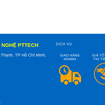
DỊCH VỤ
 NGHỆ PTTECH
h Thạnh, TP Hồ Chí Minh,
GIAO HÀNG
GIÁ TỐ
NHANH
THỊ T
t.