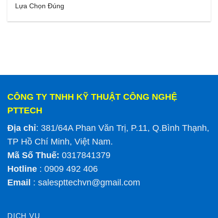
Lựa Chọn Đúng
CÔNG TY TNHH KỸ THUẬT CÔNG NGHỆ
PTTECH
Địa chỉ
: 381/64A Phan Văn Trị, P.11, Q.Bình Thạnh,
TP Hồ Chí Minh, Việt Nam.
Mã Số Thuế:
0317841379
Hotline
: 0909 492 406
Email
:
salespttechvn@gmail.com
DỊCH VỤ