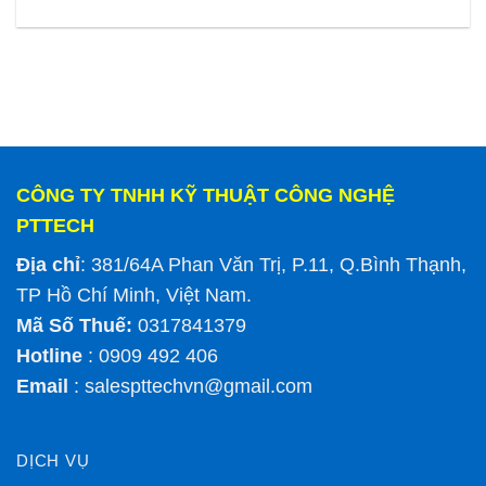
CÔNG TY TNHH KỸ THUẬT CÔNG NGHỆ
PTTECH
Địa chỉ
: 381/64A Phan Văn Trị, P.11, Q.Bình Thạnh,
TP Hồ Chí Minh, Việt Nam.
Mã Số Thuế:
0317841379
Hotline
: 0909 492 406
Email
:
salespttechvn@gmail.com
DỊCH VỤ