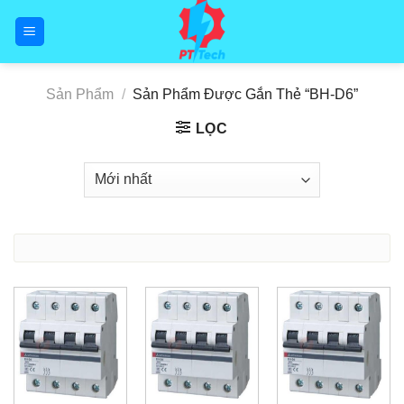
Skip
to
content
Sản Phẩm
/
Sản Phẩm Được Gắn Thẻ “BH-D6”
LỌC