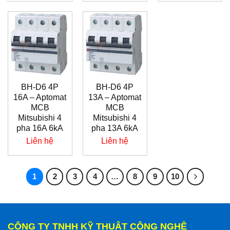
BH-D6 4P
BH-D6 4P
16A – Aptomat
13A – Aptomat
MCB
MCB
Mitsubishi 4
Mitsubishi 4
pha 16A 6kA
pha 13A 6kA
Liên hệ
Liên hệ
1
2
3
4
…
8
9
10
CÔNG TY TNHH KỸ THUẬT CÔNG NGHỆ