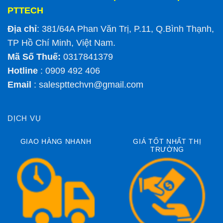
PTTECH
Địa chỉ
: 381/64A Phan Văn Trị, P.11, Q.Bình Thạnh,
TP Hồ Chí Minh, Việt Nam.
Mã Số Thuế:
0317841379
Hotline
: 0909 492 406
Email
:
salespttechvn@gmail.com
DỊCH VỤ
GIAO HÀNG NHANH
GIÁ TỐT NHẤT THỊ
TRƯỜNG