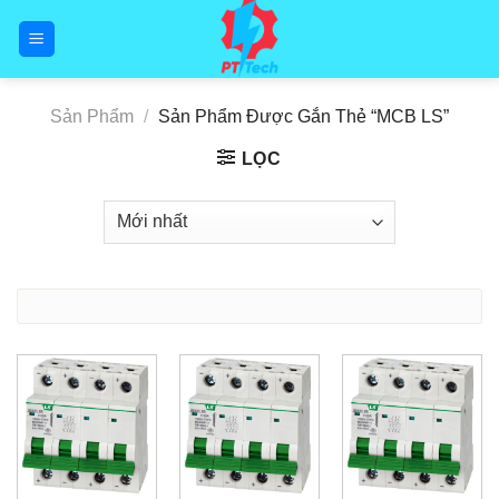
Skip
to
content
Sản Phẩm
/
Sản Phẩm Được Gắn Thẻ “MCB LS”
LỌC