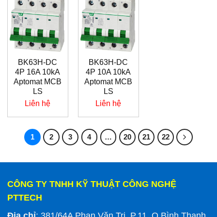
BK63H-DC
BK63H-DC
4P 16A 10kA
4P 10A 10kA
Aptomat MCB
Aptomat MCB
LS
LS
Liên hệ
Liên hệ
1
2
3
4
…
20
21
22
CÔNG TY TNHH KỸ THUẬT CÔNG NGHỆ
PTTECH
Địa chỉ
: 381/64A Phan Văn Trị, P.11, Q.Bình Thạnh,