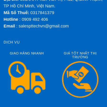
TP Hồ Chí Minh, Việt Nam.
Mã Số Thuế:
0317841379
Hotline
: 0909 492 406
Email
:
salespttechvn@gmail.com
DỊCH VỤ
GIAO HÀNG NHANH
GIÁ TỐT NHẤT THỊ
TRƯỜNG