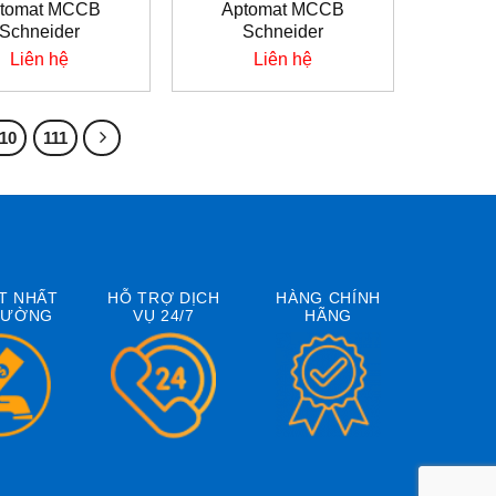
tomat MCCB
Aptomat MCCB
Schneider
Schneider
Liên hệ
Liên hệ
110
111
T NHẤT
HỖ TRỢ DỊCH
HÀNG CHÍNH
RƯỜNG
VỤ 24/7
HÃNG