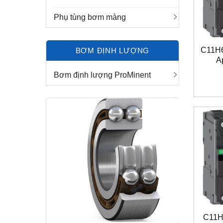
Phụ tùng bơm màng
C11H
BƠM ĐỊNH LƯỢNG
A
Bơm định lượng ProMinent
C11H