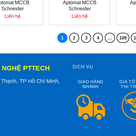
ptomat MCCB
Aptomat MCCB
Ap
Schneider
Schneider
Liên hệ
Liên hệ
1
2
3
4
…
109
DỊCH VỤ
 NGHỆ PTTECH
h Thạnh, TP Hồ Chí Minh,
GIAO HÀNG
GIÁ TỐ
NHANH
THỊ T