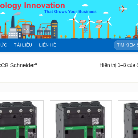
Tìm
TỨC
TÀI LIỆU
LIÊN HỆ
kiếm:
CB Schneider”
Hiển thị 1–8 của 