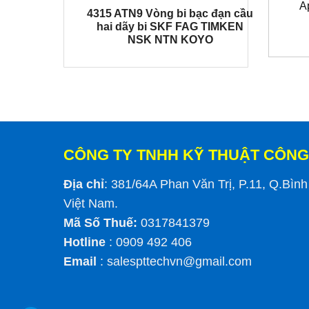
A
4315 ATN9 Vòng bi bạc đạn cầu
hai dãy bi SKF FAG TIMKEN
NSK NTN KOYO
CÔNG TY TNHH KỸ THUẬT CÔNG
Địa chỉ
: 381/64A Phan Văn Trị, P.11, Q.Bìn
Việt Nam.
Mã Số Thuế:
0317841379
Hotline
: 0909 492 406
Email
:
salespttechvn@gmail.com