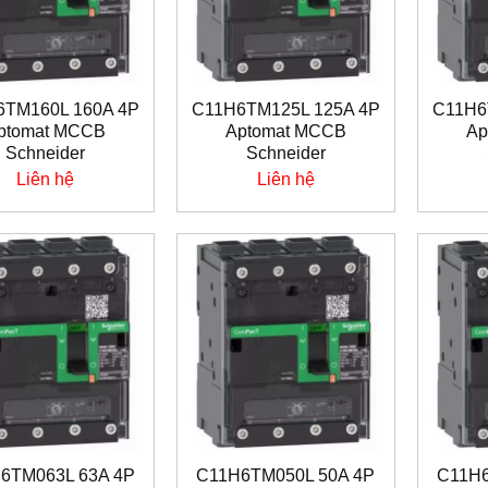
6TM160L 160A 4P
C11H6TM125L 125A 4P
C11H6
ptomat MCCB
Aptomat MCCB
Ap
Schneider
Schneider
Liên hệ
Liên hệ
6TM063L 63A 4P
C11H6TM050L 50A 4P
C11H6