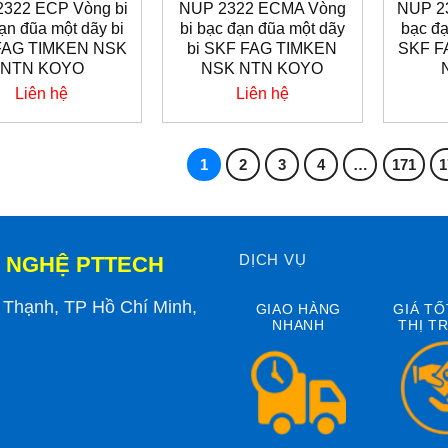
322 ECP Vòng bi
NUP 2322 ECMA Vòng
NUP 2
ạn đũa một dãy bi
bi bạc đạn đũa một dãy
bạc đạ
FAG TIMKEN NSK
bi SKF FAG TIMKEN
SKF F
NTN KOYO
NSK NTN KOYO
Liên hệ
Liên hệ
1
2
3
4
…
171
1
DỊCH VỤ
 NGHỆ PTTECH
h Thạnh, TP Hồ Chí Minh,
GIAO HÀNG
GIÁ TỐ
NHANH
THỊ T