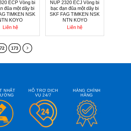
320 ECP Vòng bi
NUP 2320 ECJ Vòng bi
n đũa một dãy bi
bạc đạn đũa một dãy bi
AG TIMKEN NSK
SKF FAG TIMKEN NSK
NTN KOYO
NTN KOYO
Liên hệ
Liên hệ
72
173
T NHẤT
HỖ TRỢ DỊCH
HÀNG CHÍNH
RƯỜNG
VỤ 24/7
HÃNG