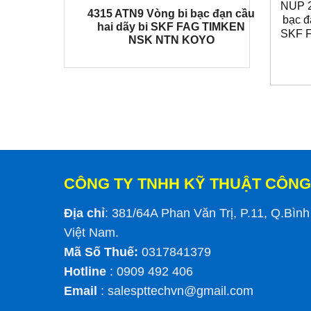
NUP 2
4315 ATN9 Vòng bi bạc đạn cầu
bạc đ
hai dãy bi SKF FAG TIMKEN
SKF 
NSK NTN KOYO
CÔNG TY TNHH KỸ THUẬT CÔNG
Địa chỉ
: 381/64A Phan Văn Trị, P.11, Q.Bìn
Việt Nam.
Mã Số Thuế:
0317841379
Hotline
: 0909 492 406
Email
:
salespttechvn@gmail.com