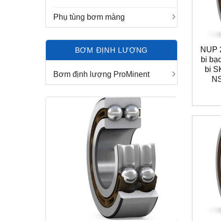
Phụ tùng bơm màng
NUP 
BƠM ĐỊNH LƯỢNG
bi bạ
bi 
Bơm định lượng ProMinent
N