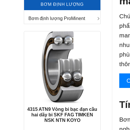
m
BƠM ĐỊNH LƯỢNG
Chú
Bơm định lượng ProMinent
phẩ
man
nhu
phù
thô
Tí
4315 ATN9 Vòng bi bạc đạn cầu
hai dãy bi SKF FAG TIMKEN
Bơm
NSK NTN KOYO
ngh