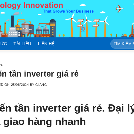
Tìm
TỨC
TÀI LIỆU
LIÊN HỆ
kiếm:
ỨC
ến tần inverter giá rẻ
ED ON
25/08/2024
BY
GIANG
ến tần inverter giá rẻ. Đại l
 giao hàng nhanh