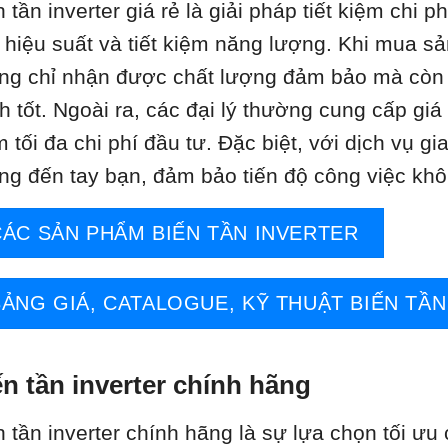
n tần inverter giá rẻ là giải pháp tiết kiệm chi 
 hiệu suất và tiết kiệm năng lượng. Khi mua sả
ng chỉ nhận được chất lượng đảm bảo mà còn
h tốt. Ngoài ra, các đại lý thường cung cấp giá 
m tối đa chi phí đầu tư. Đặc biệt, với dịch vụ
ng đến tay bạn, đảm bảo tiến độ công việc khô
CÁC SẢN PHẨM BIẾN TẦN INVERTER
BẢNG GIÁ, CATALOGUE, KỸ THUẬT BIẾN TẦN
ến tần inverter chính hãng
n tần inverter chính hãng là sự lựa chọn tối ư