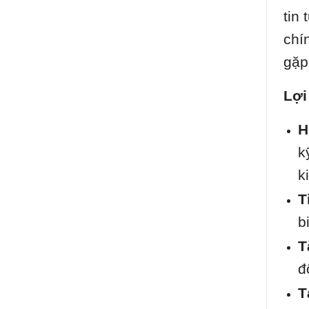
tin
chí
gặp
Lợi
H
k
k
T
b
T
đ
T