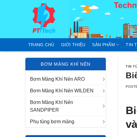
Skip
to
content
TRANG CHỦ
GIỚI THIỆU
SẢN PHẨM
TIN 
BƠM MÀNG KHÍ NÉN
TIN T
Bi
Bơm Màng Khí Nén ARO
POST
Bơm Màng Khí Nén WILDEN
Bơm Màng Khí Nén
Bi
SANDPIPER
và
Phụ tùng bơm màng