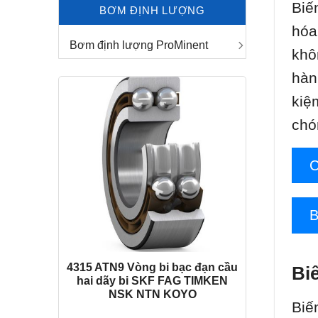
Biế
BƠM ĐỊNH LƯỢNG
hóa
Bơm định lượng ProMinent
khô
hàn
kiệ
chó
4315 ATN9 Vòng bi bạc đạn cầu
Bi
hai dãy bi SKF FAG TIMKEN
NSK NTN KOYO
Biế