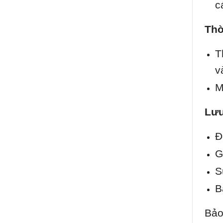
c
Thờ
T
v
M
Lưu
Đ
G
S
B
Bảo