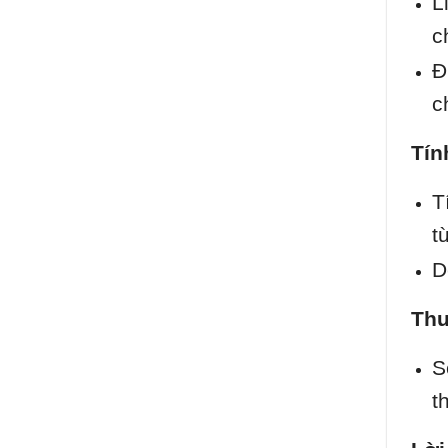
L
c
Đ
c
Tín
T
t
D
Thư
S
t