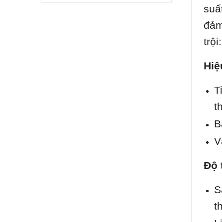
suấ
đảm
trội:
Hiệ
T
t
B
V
Độ 
S
t